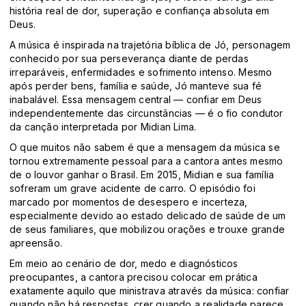
história real de dor, superação e confiança absoluta em
Deus.
A música é inspirada na trajetória bíblica de
Jó
, personagem
conhecido por sua perseverança diante de perdas
irreparáveis, enfermidades e sofrimento intenso. Mesmo
após perder bens, família e saúde, Jó manteve sua fé
inabalável. Essa mensagem central — confiar em Deus
independentemente das circunstâncias — é o fio condutor
da canção interpretada por Midian Lima.
O que muitos não sabem é que a mensagem da música se
tornou extremamente pessoal para a cantora antes mesmo
de o louvor ganhar o Brasil. Em 2015, Midian e sua família
sofreram um grave acidente de carro. O episódio foi
marcado por momentos de desespero e incerteza,
especialmente devido ao estado delicado de saúde de um
de seus familiares, que mobilizou orações e trouxe grande
apreensão.
Em meio ao cenário de dor, medo e diagnósticos
preocupantes, a cantora precisou colocar em prática
exatamente aquilo que ministrava através da música: confiar
quando não há respostas, crer quando a realidade parece